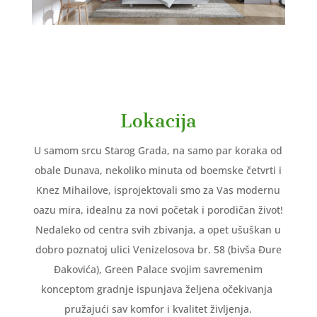
Lokacija
U samom srcu Starog Grada, na samo par koraka od
obale Dunava, nekoliko minuta od boemske četvrti i
Knez Mihailove, isprojektovali smo za Vas modernu
oazu mira, idealnu za novi početak i porodičan život!
Nedaleko od centra svih zbivanja, a opet ušuškan u
dobro poznatoj ulici Venizelosova br. 58 (bivša Đure
Đakovića), Green Palace svojim savremenim
konceptom gradnje ispunjava željena očekivanja
pružajući sav komfor i kvalitet življenja.