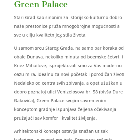
Green Palace
Stari Grad kao sinonim za istorijsko-kulturno dobro
naše prestonice pruža mnogobrojne mogućnosti a
sve u cilju kvalitetnijeg stila života.
U samom srcu Starog Grada, na samo par koraka od
obale Dunava, nekoliko minuta od boemske četvrti i
Knez Mihailove, isprojektovali smo za Vas modernu
oazu mira, idealnu za novi početak i porodičan život!
Nedaleko od centra svih zbivanja, a opet ušuškan u
dobro poznatoj ulici Venizelosova br. 58 (bivša Đure
Đakovića), Green Palace svojim savremenim
konceptom gradnje ispunjava željena očekivanja
pružajući sav komfor i kvalitet življenja.
Arhitektonski koncept ostavlja snažan utisak
izgledom i elegancijom boja. Prostorna rešenja