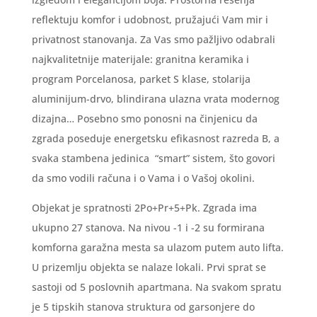
reflektuju komfor i udobnost, pružajući Vam mir i
privatnost stanovanja. Za Vas smo pažljivo odabrali
najkvalitetnije materijale: granitna keramika i
program Porcelanosa, parket S klase, stolarija
aluminijum-drvo, blindirana ulazna vrata modernog
dizajna… Posebno smo ponosni na činjenicu da
zgrada poseduje energetsku efikasnost razreda B, a
svaka stambena jedinica “smart” sistem, što govori
da smo vodili računa i o Vama i o Vašoj okolini.
Objekat je spratnosti 2Po+Pr+5+Pk. Zgrada ima
ukupno 27 stanova. Na nivou -1 i -2 su formirana
komforna garažna mesta sa ulazom putem auto lifta.
U prizemlju objekta se nalaze lokali. Prvi sprat se
sastoji od 5 poslovnih apartmana. Na svakom spratu
je 5 tipskih stanova struktura od garsonjere do